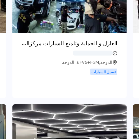
العازل و الحماية وتلميع السيارات مركزالوسامللعنايةبالسيارات Alwesam Car Care Center Salwa
الدوحة,6FV6+FGM، الدوحة
غسيل السيارات